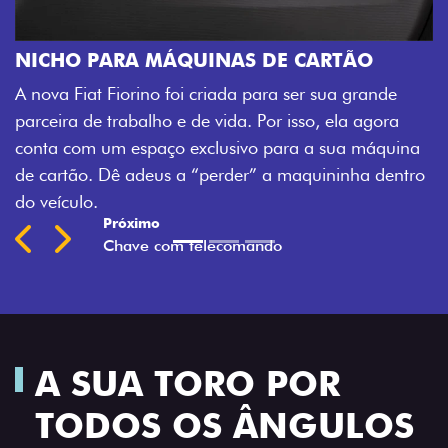
CHAVE COM TELECOMA
Agora, a chave da sua nova Fio
AS DE CARTÃO
veículo também à distância, e 
da para ser sua grande
fechadura. São detalhes como 
da. Por isso, ela agora
mais fluidez para o seu dia de 
sivo para a sua máquina
Previous
Next
der” a maquininha dentro
A SUA TORO POR
TODOS OS ÂNGULOS