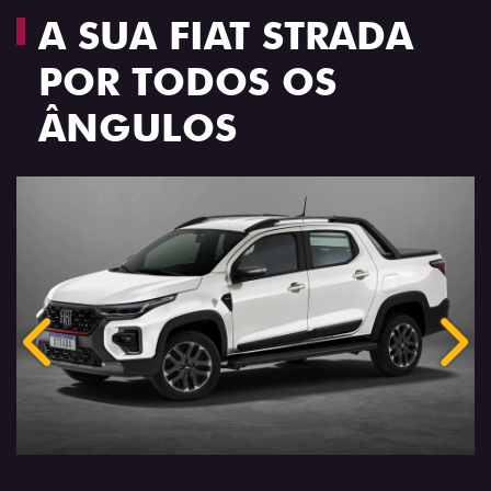
A SUA FIAT STRADA
POR TODOS OS
ÂNGULOS
Anterior
Próx