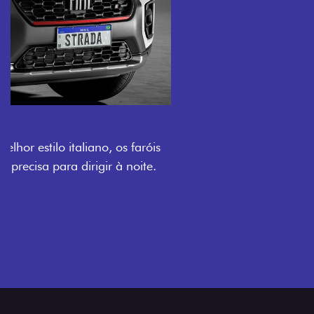
O VERDADEIRO 5 LUGARES E 4
PORTAS
Todo mundo pode viajar confortável na Fiat Strada,
que conta com cabine dupla de 5 lugares e 4 portas.
Próximo
Previous
Next
Espaço e conforto