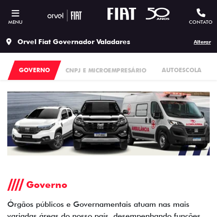
MENU
CONTATO
Orvel Fiat Governador Valadares
Alterar
GOVERNO
CNPJ E MICROEMPRESÁRIO
AUTOESCOLA
Governo
Órgãos públicos e Governamentais atuam nas mais
variadas áreas do nosso país, desempenhando funções