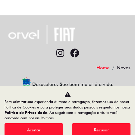
Home
Novos
Desacelere. Seu bem maior é a vida.
Para otimizar sua experiência durante a navegação, fazemos uso de nossa
Política de Cookies e para proteger seus dados pessoais respeitamos nossa
Política de Privacidade
. Ao seguir com a navegação e visita você
12.655.933/0009-53
concorda com nossas Políticas.
Aceitar
Recusar
Desenvolvido pela DEALERSPACE ® Direitos Reservados.