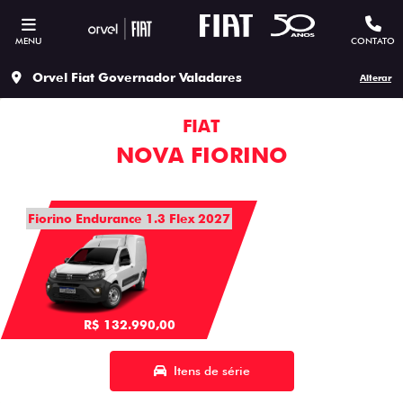
MENU
CONTATO
Orvel Fiat Governador Valadares
Alterar
FIAT
NOVA FIORINO
Fiorino Endurance 1.3 Flex 2027
R$ 132.990,00
Itens de série