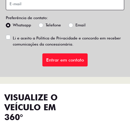
Preferência de contato:
Whatsapp
Telefone
Email
Li e aceito a
Política de Privacidade
e concordo em receber
comunicações da concessionária.
Entrar em contato
VISUALIZE O
VEÍCULO EM
360°