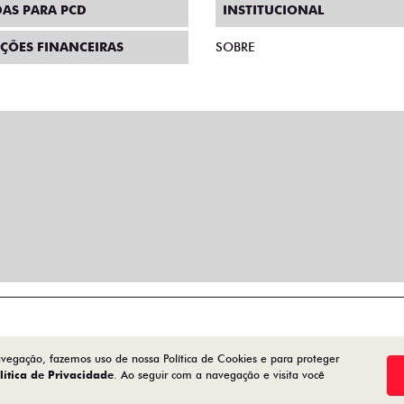
AS PARA PCD
INSTITUCIONAL
ÇÕES FINANCEIRAS
SOBRE
avegação, fazemos uso de nossa Política de Cookies e para proteger
lítica de Privacidade
. Ao seguir com a navegação e visita você
Desenvolvido pela DEALERSPACE ® Direitos Reservados.