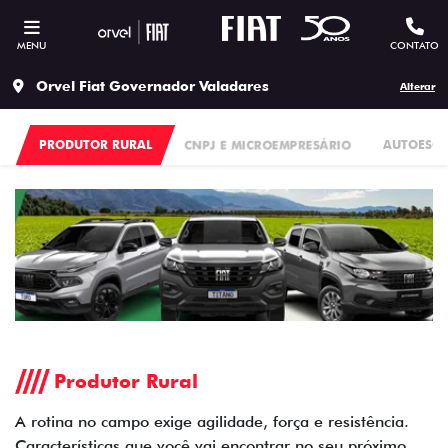
MENU
CONTATO
Orvel Fiat Governador Valadares
Alterar
PRODUTOR RURAL
CNPJ E MICROEMPRESÁRIO
AUTOESC
Produtor Rural
A rotina no campo exige agilidade, força e resistência.
Características que você vai encontrar no seu próximo