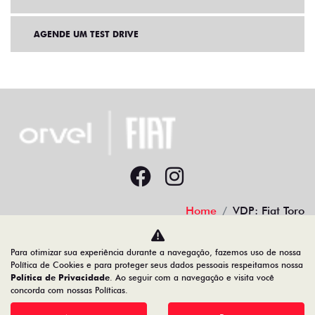
AGENDE UM TEST DRIVE
Home
VDP: Fiat Toro
Desacelere. Seu bem maior é a vida.
Para otimizar sua experiência durante a navegação, fazemos uso de nossa
Política de Cookies e para proteger seus dados pessoais respeitamos nossa
Política de Privacidade
. Ao seguir com a navegação e visita você
concorda com nossas Políticas.