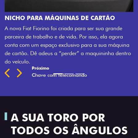
CHAVE COM T
Agora, a chave da 
A MÁQUINAS DE CARTÃO
veículo também à d
rino foi criada para ser sua grande
fechadura. São de
balho e de vida. Por isso, ela agora
mais fluidez para o
espaço exclusivo para a sua máquina
Previous
Next
adeus a “perder” a maquininha dentro
A SUA TORO POR
TODOS OS ÂNGULOS