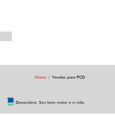
Home
Vendas para PCD
Desacelere. Seu bem maior é a vida.