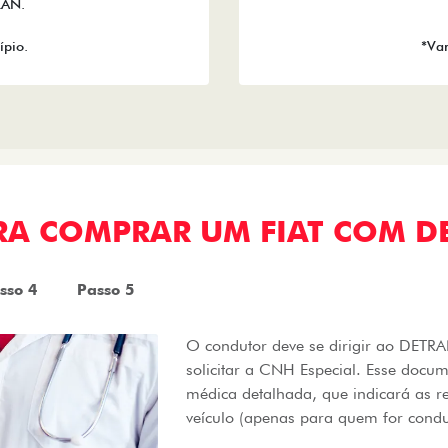
RAN.
ípio.
*Var
ARA COMPRAR UM FIAT COM D
sso 4
Passo 5
O condutor deve se dirigir ao DET
solicitar a CNH Especial. Esse docu
médica detalhada, que indicará as r
veículo (apenas para quem for condu