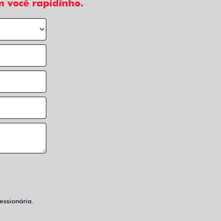
 você rapidinho.
ssionária.