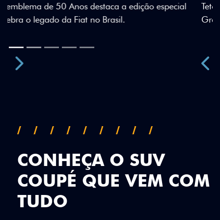
al
Teto bicolor, adesivos estilizados e detalhes em Citrus
Green criam uma identidade visual única.
Previous
Next
CONHEÇA O SUV
COUPÉ QUE VEM COM
TUDO