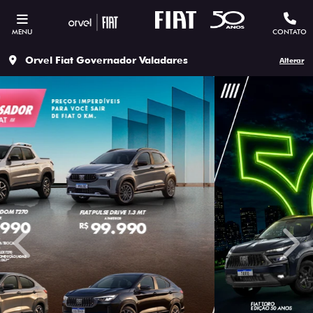
MENU
CONTATO
Orvel Fiat Governador Valadares
Alterar
templates.template-01.components.carousel.texts.contro
temp