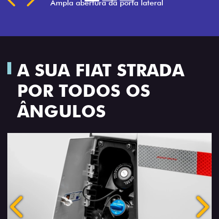
A SUA FIAT STRADA
POR TODOS OS
ÂNGULOS
Anterior
Próx