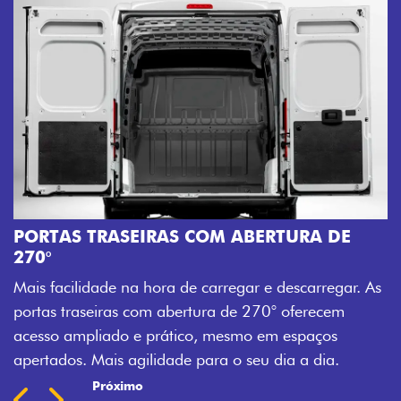
AMPLA ABERTURA DA PORT
Mais versatilidade para o seu ca
M ABERTURA DE
abertura da porta lateral do Novo 
acesso à carga, otimizando tempo
regar e descarregar. As
trabalho mais eficiente, onde quer
 de 270° oferecem
Previous
Next
mesmo em espaços
 o seu dia a dia.