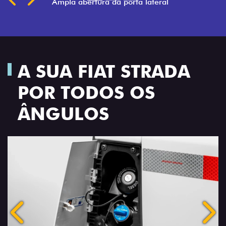
A SUA FIAT STRADA
POR TODOS OS
ÂNGULOS
Anterior
Próx