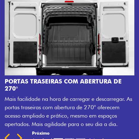
DE
AMPLA ABERTURA DA PORTA LATERAL
Mais versatilidade para o seu carregamento. A am
gar. As
abertura da porta lateral do Novo Ducato facilita 
em
acesso à carga, otimizando tempo e tornando o
s
trabalho mais eficiente, onde quer que você esteja
.
Previous
Next