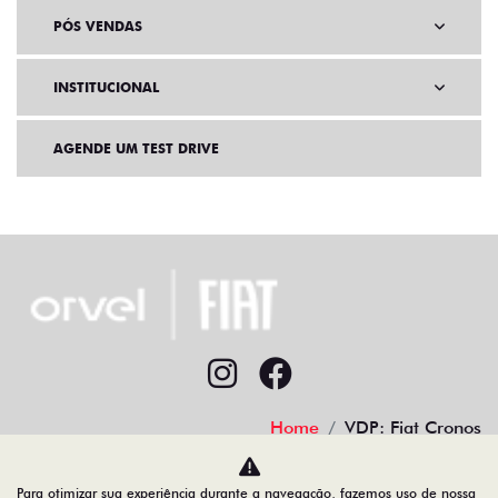
PÓS VENDAS
INSTITUCIONAL
AGENDE UM TEST DRIVE
Home
VDP: Fiat Cronos
Desacelere. Seu bem maior é a vida.
Para otimizar sua experiência durante a navegação, fazemos uso de nossa