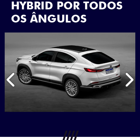
HYBRID POR TODOS
OS ÂNGULOS
Anterior
Próx