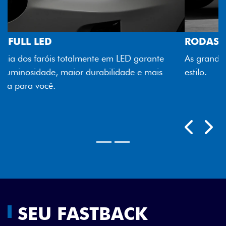
RODAS ARO 18"
As grandes rodas aro 18” trazem robustez e muito
estilo.
Previous
Next
SEU FASTBACK