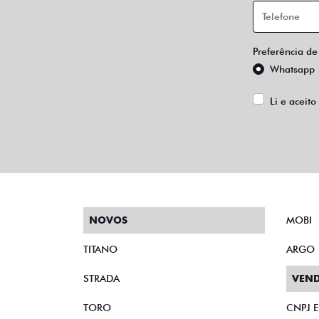
Preferência de
Whatsapp
Li e aceito
NOVOS
MOBI
TITANO
ARGO
STRADA
VEND
TORO
CNPJ 