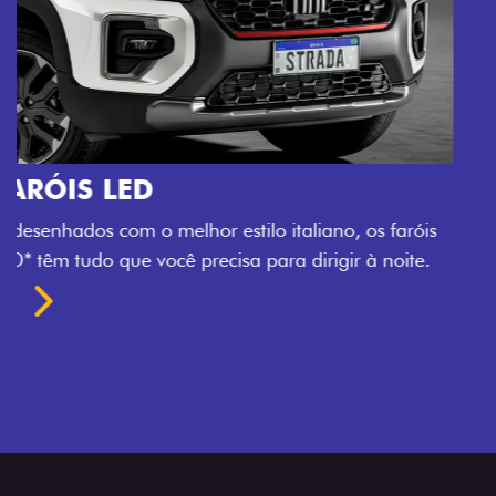
O VERDADEIRO 5 LUGARES E 4
PORTAS
Todo mundo pode viajar confortável na Fiat Strada,
que conta com cabine dupla de 5 lugares e 4 portas.
Próximo
Previous
Next
Espaço e conforto