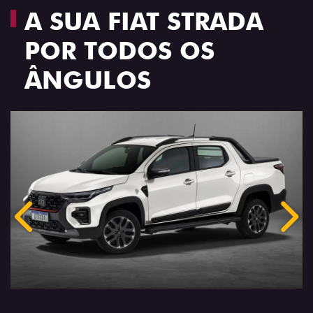
A SUA FIAT STRADA
POR TODOS OS
ÂNGULOS
Anterior
Próx