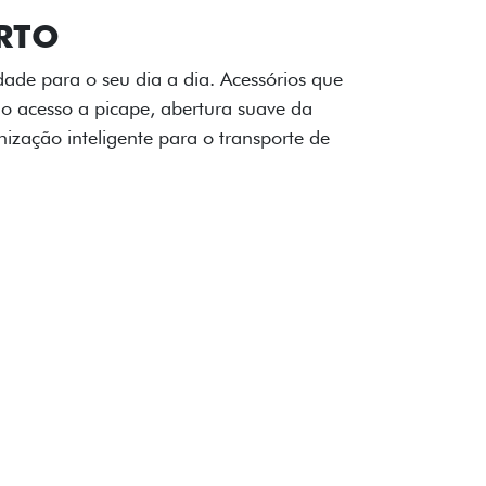
OAD
ualquer desafio. O Pack off-road combina
é 3,5 toneladas, alargadores de para-
ecendo mais capacidade de reboque,
oceria e um visual ainda mais imponente
rreno com confiança.
ia