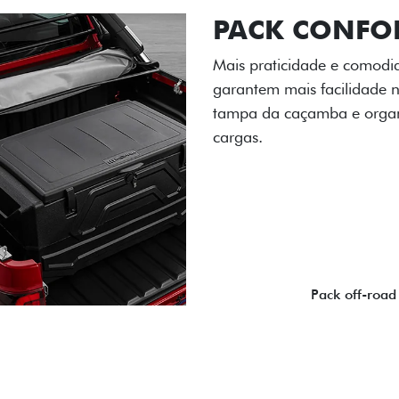
PACK OFF-R
Prepare sua picape para q
engate de reboque para at
lamas e overbumper, ofer
proteção extra para a carr
para enfrentar qualquer te
Próximo
Previous
Next
Pack tecnolog