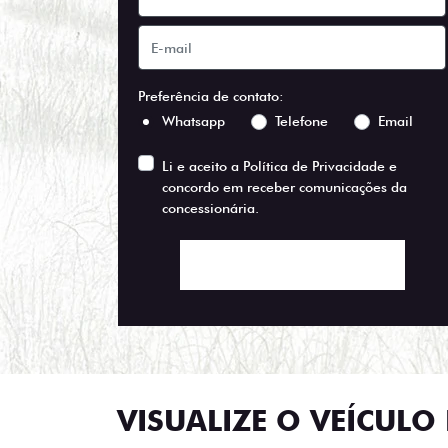
Preferência de contato:
Whatsapp
Telefone
Email
Li e aceito a
Política de Privacidade
e
concordo em receber comunicações da
concessionária.
ENTRAR EM CONTATO
VISUALIZE O VEÍCULO 