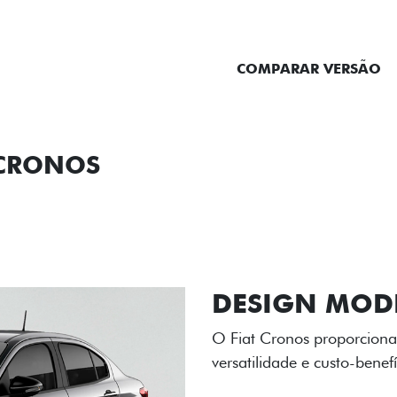
ENTRAR EM CONTATO
COMPARAR VERSÃO
 CRONOS
ORMANCE
SEGURANÇA
ACESSÓRIOS
SER
RODAS DE LI
As rodas de liga leve com
diamantado elevam o estil
personalidade para cada v