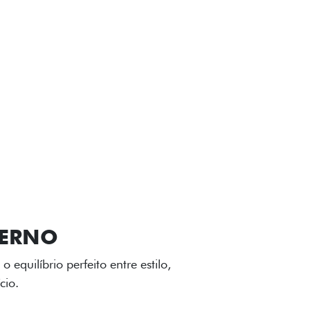
VIÇOS
FIAT + SEM PARAR
GA-LEVE
 desenho dinâmico e acabamento
o do Fiat Cronos, trazendo mais
iagem.