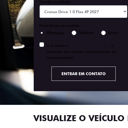
Versão escolhida
Preferência de contato:
Whatsapp
Telefone
Email
Li e aceito a
Política de Privacidade
e
concordo em receber comunicações da
concessionária.
ENTRAR EM CONTATO
VISUALIZE O VEÍCULO 