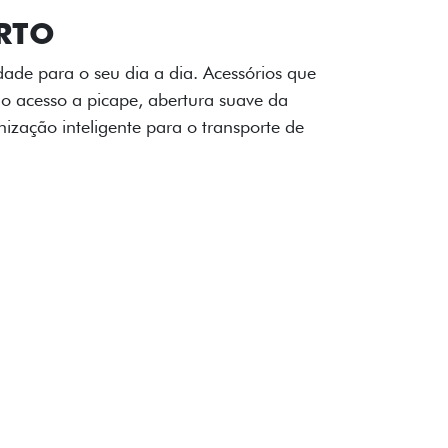
OAD
ualquer desafio. O Pack off-road combina
é 3,5 toneladas, alargadores de para-
ecendo mais capacidade de reboque,
oceria e um visual ainda mais imponente
rreno com confiança.
ia