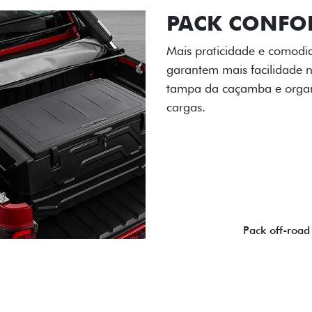
PACK OFF-R
Prepare sua picape para q
engate de reboque para at
lamas e overbumper, ofer
proteção extra para a carr
para enfrentar qualquer te
Próximo
Previous
Next
Pack tecnolog