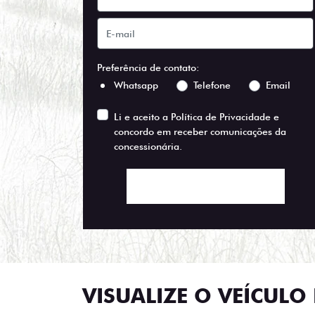
Preferência de contato:
Whatsapp
Telefone
Email
Li e aceito a
Política de Privacidade
e
concordo em receber comunicações da
concessionária.
ENTRAR EM CONTATO
VISUALIZE O VEÍCULO 