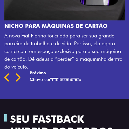
ARTÃO
CHAVE COM TELECOMANDO
sua grande
Agora, a chave da sua nova Fiorino pode ab
, ela agora
veículo também à distância, e não mais so
 sua máquina
fechadura. São detalhes como esse que tr
ininha dentro
mais fluidez para o seu dia de trabalho.
Previous
Next
SEU FASTBACK