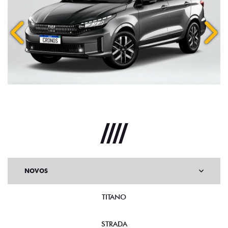
Anterior
Próx
NOVOS
TITANO
STRADA