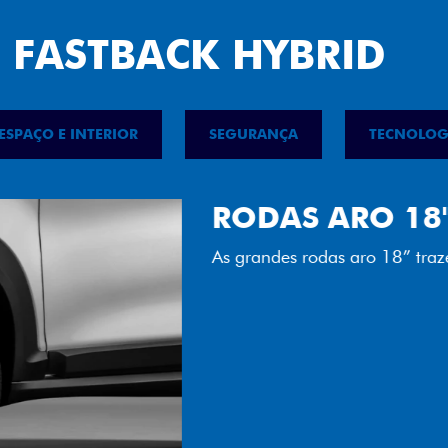
 FASTBACK HYBRID
ESPAÇO E INTERIOR
SEGURANÇA
TECNOLOG
FAROL FULL 
Tecnologia dos faróis tot
luminosidade, maior durab