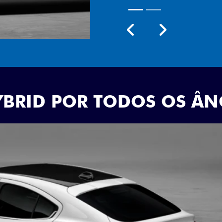
Próximo
Previous
Next
Rodas aro 18
YBRID POR TODOS OS Â