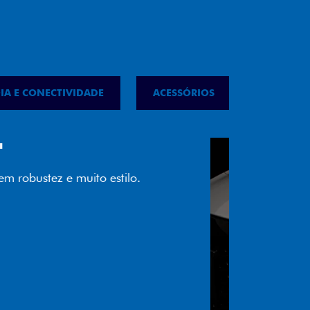
IA E CONECTIVIDADE
ACESSÓRIOS
IPVA
LED
almente em LED garante melhor
ilidade e mais economia para você.