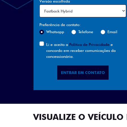
Versão escolhida
Preferência de contato:
Whatsapp
Telefone
Email
Li e aceito a
Política de Privacidade
e
concordo em receber comunicações da
concessionária.
ENTRAR EM CONTATO
VISUALIZE O VEÍCULO 