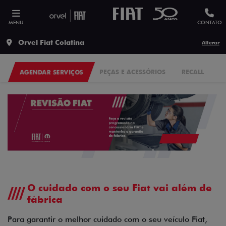
MENU
CONTATO
Orvel Fiat Colatina
Alterar
AGENDAR SERVIÇOS
PEÇAS E ACESSÓRIOS
RECALL
F
O cuidado com o seu Fiat vai além de
fábrica
Para garantir o melhor cuidado com o seu veículo Fiat,