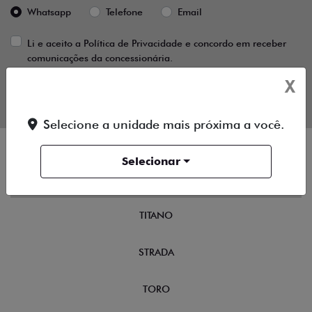
Whatsapp
Telefone
Email
Li e aceito a
Política de Privacidade
e concordo em receber
comunicações da concessionária.
X
ENTRAR EM CONTATO
Selecione a unidade mais próxima a você.
Selecionar
NOVOS
TITANO
STRADA
TORO