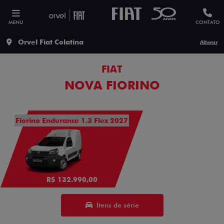
MENU
CONTATO
Orvel Fiat Colatina
Alterar
FIAT
NOVA FIORINO
Fiorino Endurance 1.3 Flex 2027
R$ 132.990,00
Itens de série