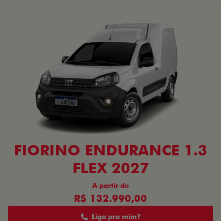
FIORINO ENDURANCE 1.3
FLEX 2027
A partir de
R$ 132.990,00
Liga pra mim?