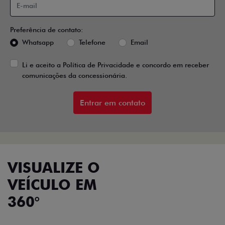
Preferência de contato:
Whatsapp
Telefone
Email
Li e aceito a
Política de Privacidade
e concordo em receber
comunicações da concessionária.
Entrar em contato
VISUALIZE O
VEÍCULO EM
360°