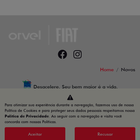
Home
Novos
Desacelere. Seu bem maior é a vida.
Para otimizar sua experiência durante a navegação, fazemos uso de nossa
Política de Cookies e para proteger seus dados pessoais respeitamos nossa
Política de Privacidade
. Ao seguir com a navegação e visita você
12.655.933/0001-04
concorda com nossas Políticas.
Aceitar
Recusar
Desenvolvido pela DEALERSPACE ® Direitos Reservados.