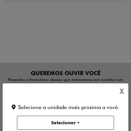
QUEREMOS OUVIR VOCÊ
Preencha o formulário abaixo que entraremos em contato com
você rapidinho.
X
Selecione a loja:
Selecione a unidade mais próxima a você.
Selecione o assunto:
Selecionar