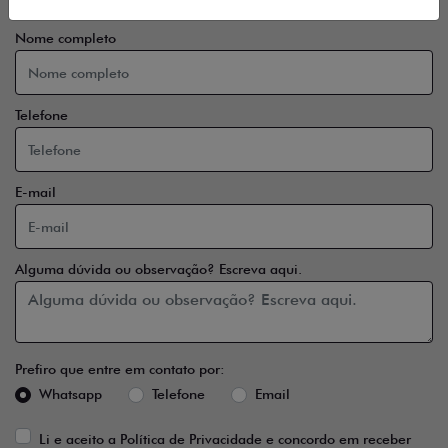
Nome completo
Telefone
E-mail
Alguma dúvida ou observação? Escreva aqui.
Prefiro que entre em contato por:
Whatsapp
Telefone
Email
Li e aceito a
Política de Privacidade
e concordo em receber