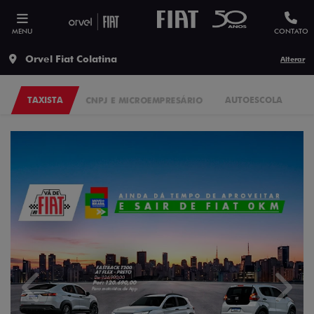
MENU
CONTATO
Orvel Fiat Colatina
Alterar
TAXISTA
CNPJ E MICROEMPRESÁRIO
AUTOESCOLA
P