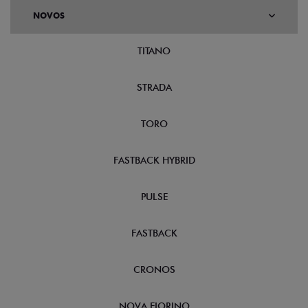
Taxistas
Quando o assunto é adquirir um Fiat zero com condições
de pagamento diferenciadas e incentivos fiscais, os
taxistas também têm vez. Sem falar no baixo custo de
manutenção dos nossos veículos, ótimo espaço interno,
baixo consumo de combustível e todo conforto para você
e seus passageiros.
Entre em contato e descubra o que podemos fazer pelo
seu negócio.
QUEM TEM DIREITO AO BENEFÍCIO FISCAL
DOCUMENTAÇÃO NECESSÁRIA