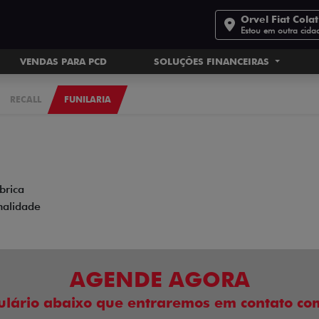
Orvel Fiat Cola
Estou em outra cida
VENDAS PARA PCD
SOLUÇÕES FINANCEIRAS
RECALL
FUNILARIA
brica
nalidade
AGENDE AGORA
ulário abaixo que entraremos em contato com