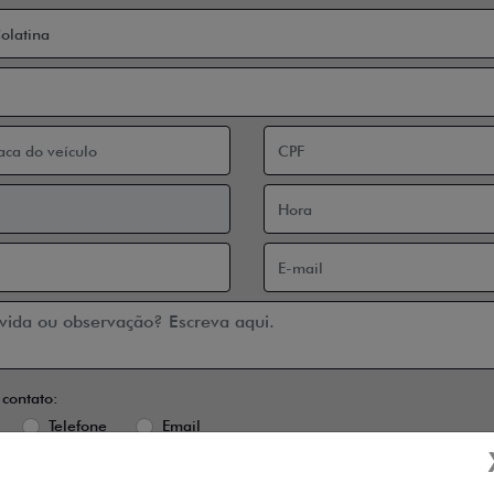
 contato:
Telefone
Email
 a
Política de Privacidade
e concordo em receber comunicações da conce