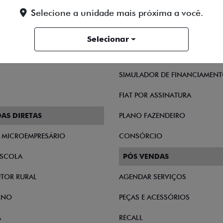
ENTRAR EM CONTATO
Selecione a unidade mais próxima a você.
Selecionar
SIMULADOR DE FINANCIAMEN
FIAT POR ASSINATURA
AS DIRETAS
PLANO FAZENDEIRO
E MICROEMPRESÁRIO
CONSÓRCIO
SCOLA
PÓS VENDAS
TOR RURAL
AGENDAR SERVIÇOS
RNO
PEÇAS E ACESSÓRIOS
A
RECALL