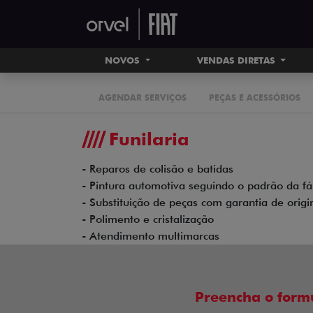
NOVOS
VENDAS DIRETAS
AGENDAR SERVIÇOS
PEÇAS E ACESSÓRIOS
Funilaria
- Reparos de colisão e batidas
- Pintura automotiva seguindo o padrão da fá
- Substituição de peças com garantia de origi
- Polimento e cristalização
- Atendimento multimarcas
Preencha o form