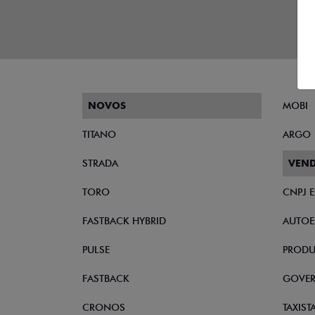
NOVOS
MOBI
TITANO
ARGO
STRADA
VEND
TORO
CNPJ 
FASTBACK HYBRID
AUTOE
PULSE
PRODU
FASTBACK
GOVE
CRONOS
TAXIST