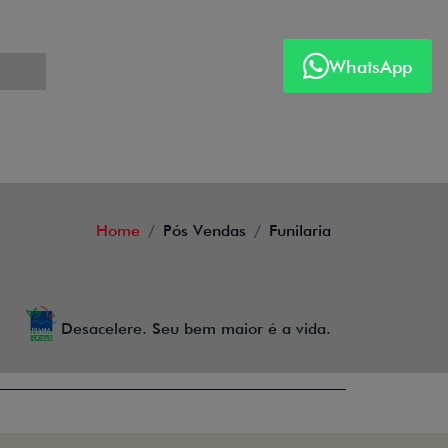
WhatsApp
Home
Pós Vendas
Funilaria
Desacelere. Seu bem maior é a vida.