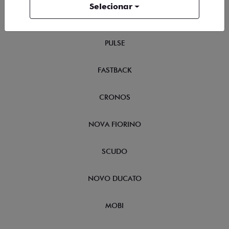
Selecionar
FASTBACK HYBRID
PULSE
FASTBACK
CRONOS
NOVA FIORINO
SCUDO
NOVO DUCATO
MOBI