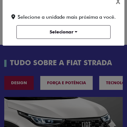
X
FICHA TÉCNICA
Selecione a unidade mais próxima a você.
ENTRAR EM
COMPARAR
VERSÃO
CONTATO
Selecionar
TUDO SOBRE A FIAT STRADA
DESIGN
FORÇA E POTÊNCIA
TECNOLO