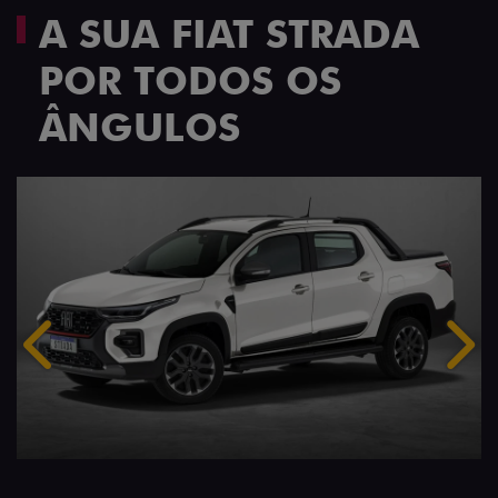
A SUA FIAT STRADA
POR TODOS OS
ÂNGULOS
Anterior
Próx