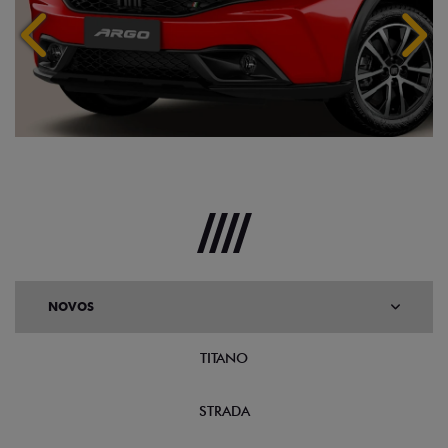
Anterior
Próx
NOVOS
TITANO
STRADA