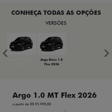
VERSÕES
Anterior
P
Argo 1.0 MT Flex
Argo Drive 1.0
2026
Flex 2026
Argo 1.0 MT Flex 2026
a partir de R$ 95.990,00