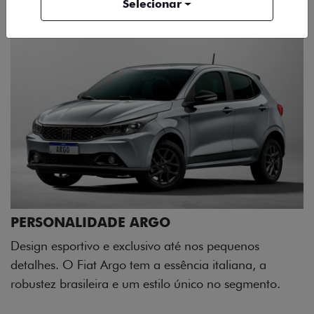
Selecionar
até nos pequenos
sência italiana, a
o único no segmento.