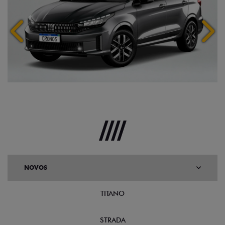
Anterior
Próx
NOVOS
TITANO
STRADA