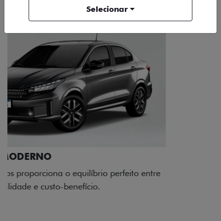
Selecionar
RODAS DE LIGA-LEVE
As rodas de liga leve com desenho dinâmico e
acabamento diamantado elevam o estilo do Fiat
Cronos, trazendo mais personalidade para cada
viagem.