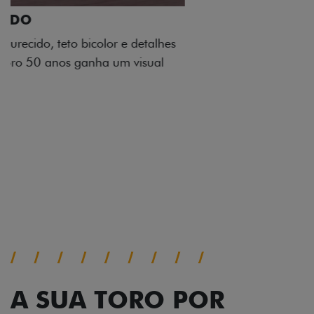
ADESIVOS ESTILIZADOS
Os adesivos aplicados no capô e nas laterais
reforçam a identidade única dessa edição para lá de
comemorativa.
Próximo
Previous
Next
Tecnologia de série
A SUA TORO POR
TODOS OS ÂNGULOS