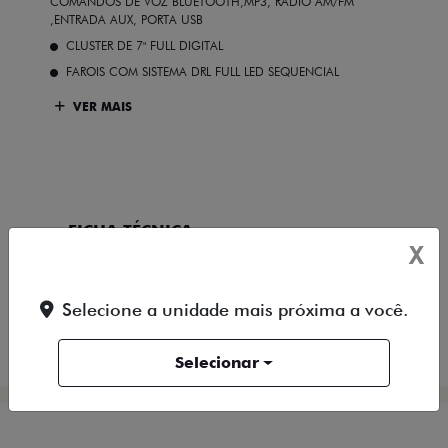
COMANDOS DE VOZ BLUETOOTH,MP3, RÁDIO AM/FM
,ENTRADA AUX, PORTA USB
CLUSTER DE 7" FULL DIGITAL
FAROIS COM SISTEMA DRL FULL LED SEQUENCIAL
VER MAIS
FICHA TÉCNICA
X
ENTRAR EM CONTATO
Selecione a unidade mais próxima a você.
COMPARAR VERSÃO
Selecionar