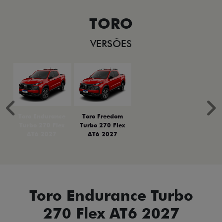
TORO
VERSÕES
Anterior
P
Toro Endurance
Toro Freedom
Turbo 270 Flex
Turbo 270 Flex
AT6 2027
AT6 2027
Toro Endurance Turbo
270 Flex AT6 2027