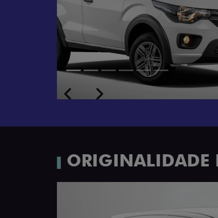
Próximo
Previous
Next
Rodas de liga leve
ORIGINALIDADE 