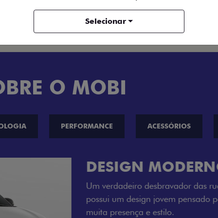
ENTRAR EM CONTATO
Selecionar
OBRE O MOBI
OLOGIA
PERFORMANCE
ACESSÓRIOS
CINCO OPÇÕE
O Fiat Mobi tem sempre um
entre o Preto Vulcano, Ver
Bari e Cinza Silverstone.