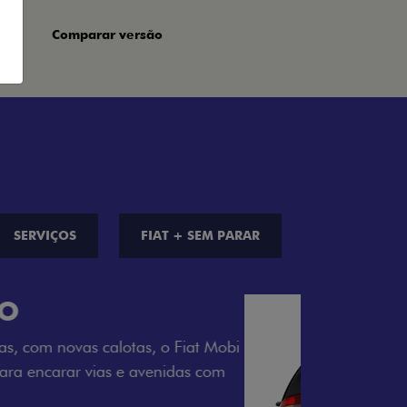
Comparar versão
SERVIÇOS
FIAT + SEM PARAR
S DE CORES
a opção de cor que é a sua cara. Escolha
melho Montecarlo, Branco Banchisa, Prata