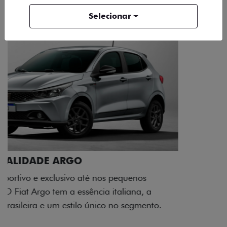
Selecionar
ACABAMENTO E DESIGN INTERNO
A flag italiana e o novo logo Fiat também aparecem
no interior do carro, que possui acabamento
impecável e detalhes escurecidos.