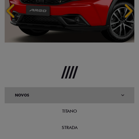
Anterior
Próx
NOVOS
TITANO
STRADA