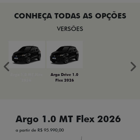
VERSÕES
Anterior
P
Argo 1.0 MT Flex
Argo Drive 1.0
2026
Flex 2026
Argo 1.0 MT Flex 2026
a partir de R$ 95.990,00