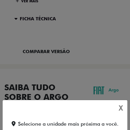
VER MAIS
FICHA TÉCNICA
ENTRAR EM CONTATO
COMPARAR VERSÃO
SAIBA TUDO
SOBRE O ARGO
X
Selecione a unidade mais próxima a você.
DESIGN
TECNOLOGIA
PERFORMANCE