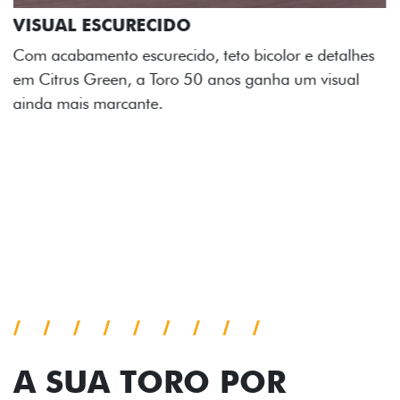
ADESIVOS ESTILIZADOS
Os adesivos aplicados no capô e nas laterais
reforçam a identidade única dessa edição para lá de
comemorativa.
Próximo
Previous
Next
Tecnologia de série
A SUA TORO POR
TODOS OS ÂNGULOS