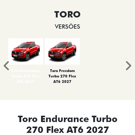
TORO
VERSÕES
Anterior
P
Toro Endurance
Toro Freedom
Turbo 270 Flex
Turbo 270 Flex
AT6 2027
AT6 2027
Toro Endurance Turbo
270 Flex AT6 2027