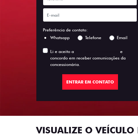
Preferência de contato:
Whatsapp
Telefone
Email
Li e aceito a
Política de Privacidade
e
concordo em receber comunicações da
concessionária.
ENTRAR EM CONTATO
VISUALIZE O VEÍCULO 