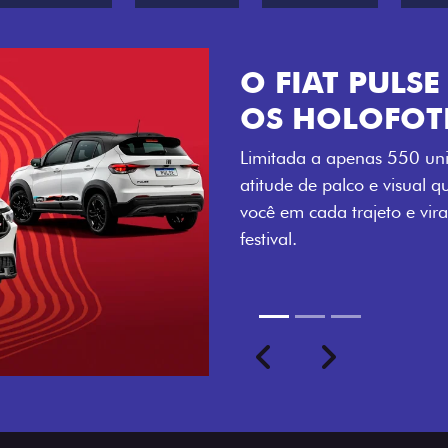
VISUAL COM 
Se liga no que compõe a ide
numerada, adesivo lateral 
a exclusividade, enquanto o
rodas de liga-leve aro 16”
com ainda mais estilo.
Previous
Next
seu ritmo