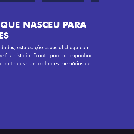
ENERGIA LOLLABR
ntidade exclusiva do festival: série
LollaBR e a soleira temática que reforçam
s detalhes escurecidos, o teto bicolor e as
 em preto brilhante completam o visual