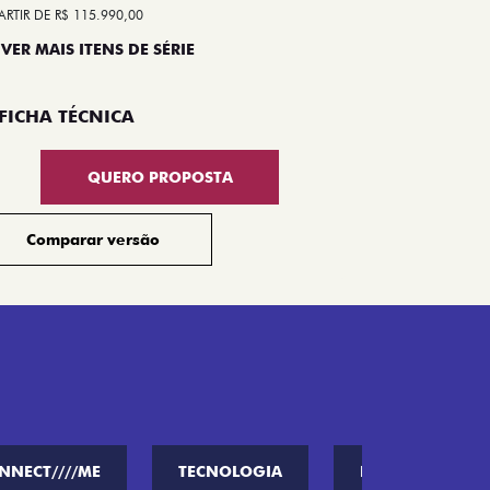
ARTIR DE R$ 115.990,00
A PARTIR DE R$ 1
 VER MAIS ITENS DE SÉRIE
+ VER MAIS I
FICHA TÉCNICA
FICHA TÉ
QUERO PROPOSTA
Comparar versão
Compar
NNECT////ME
TECNOLOGIA
PERFORMANCE