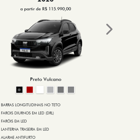
a partir de R$ 115.990,00
a 
Next
Preto Vulcano
BARRAS LONGITUDINAIS NO TETO
BRAKE-LIGHT
FAROIS DIURNOS EM LED (DRL)
BARRAS LONG
FARÓIS EM LED
RODA DE LIGA
LANTERNA TRASEIRA EM LED
ALARME ANT
ALARME ANTIFURTO
ASR (CONTRO