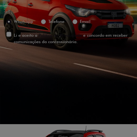
Preferência de contato:
Whatsapp
Telefone
Email
Li e aceito a
Política de Privacidade
e concordo em receber
comunicações da concessionária.
ENTRAR EM CONTATO
VISUALIZE O
VEÍCULO EM
360°