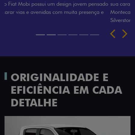
sua cara. Escolha entre o Preto Vulcano, Vermelho
Montecarlo, Branco Banchisa, Prata Bari e Cinza
Silverstone.
Próximo
Previous
Next
Rodas de liga leve
ORIGINALIDADE E
EFICIÊNCIA EM CADA
DETALHE