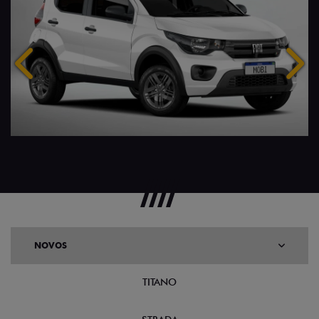
Anterior
Próx
NOVOS
TITANO