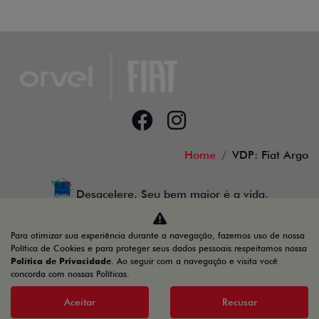
Home
VDP: Fiat Argo
Desacelere. Seu bem maior é a vida.
Para otimizar sua experiência durante a navegação, fazemos uso de nossa
Política de Cookies e para proteger seus dados pessoais respeitamos nossa
Política de Privacidade
. Ao seguir com a navegação e visita você
12.655.933/0001-04
concorda com nossas Políticas.
Aceitar
Recusar
Desenvolvido pela DEALERSPACE ® Direitos Reservados.