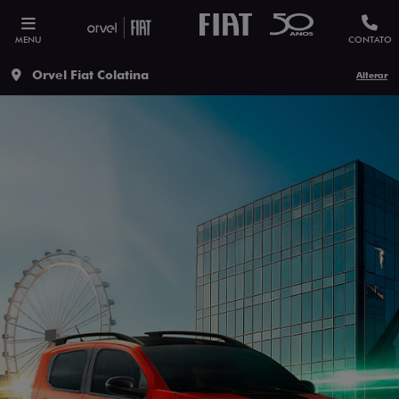
MENU
CONTATO
Orvel Fiat Colatina
Alterar
ESTOU INTERESSADO
Versão escolhida