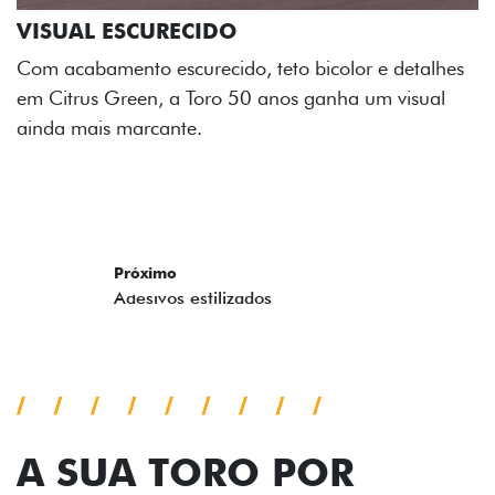
Os adesivos aplicados no capô e nas laterais
reforçam a identidade única dessa edição para lá de
comemorativa.
Próximo
Previous
Next
Tecnologia de série
A SUA TORO POR
TODOS OS ÂNGULOS