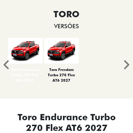
TORO
VERSÕES
Anterior
P
Toro Endurance
Toro Freedom
Turbo 270 Flex
Turbo 270 Flex
AT6 2027
AT6 2027
Toro Endurance Turbo
270 Flex AT6 2027