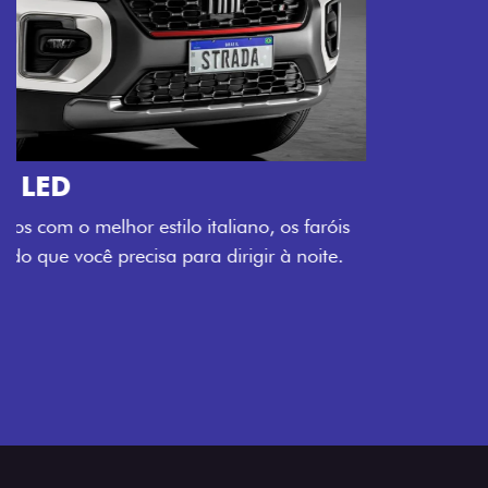
O VERDADEIRO 5 LUGARES E 4
PORTAS
Todo mundo pode viajar confortável na Fiat Strada,
que conta com cabine dupla de 5 lugares e 4 portas.
Próximo
Previous
Next
Espaço e conforto