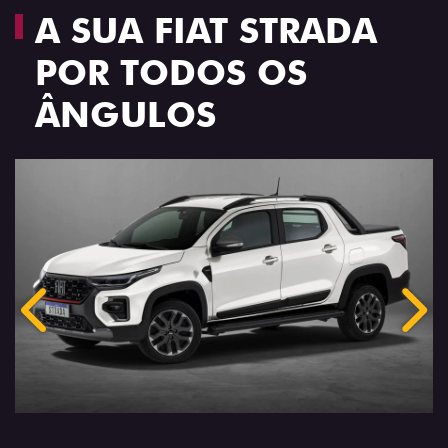
A SUA FIAT STRADA
POR TODOS OS
ÂNGULOS
Anterior
Próx