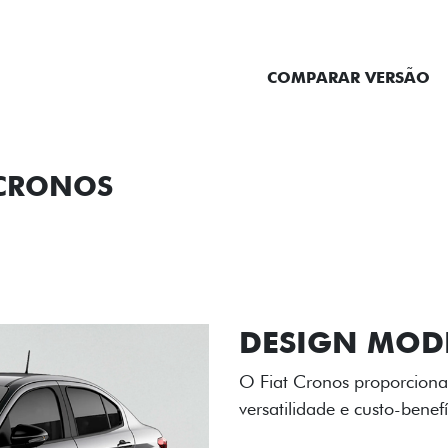
ENTRAR EM CONTATO
COMPARAR VERSÃO
 CRONOS
ORMANCE
SEGURANÇA
ACESSÓRIOS
SER
RODAS DE LI
As rodas de liga leve com
diamantado elevam o estil
personalidade para cada v