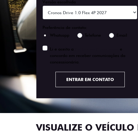
Versão escolhida
Preferência de contato:
Whatsapp
Telefone
Email
Li e aceito a
Política de Privacidade
e
concordo em receber comunicações da
concessionária.
ENTRAR EM CONTATO
VISUALIZE O VEÍCULO 