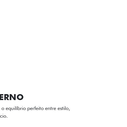
VIÇOS
FIAT + SEM PARAR
GA-LEVE
 desenho dinâmico e acabamento
o do Fiat Cronos, trazendo mais
iagem.