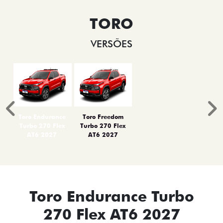
TORO
VERSÕES
Anterior
P
Toro Endurance
Toro Freedom
Turbo 270 Flex
Turbo 270 Flex
AT6 2027
AT6 2027
Toro Endurance Turbo
270 Flex AT6 2027