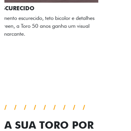
ADESIVOS ESTILIZADOS
Os adesivos aplicados no capô e nas laterais
reforçam a identidade única dessa edição para lá de
comemorativa.
Próximo
Previous
Next
Tecnologia de série
A SUA TORO POR
TODOS OS ÂNGULOS