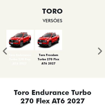
TORO
VERSÕES
Anterior
P
Toro Endurance
Toro Freedom
Turbo 270 Flex
Turbo 270 Flex
AT6 2027
AT6 2027
Toro Endurance Turbo
270 Flex AT6 2027