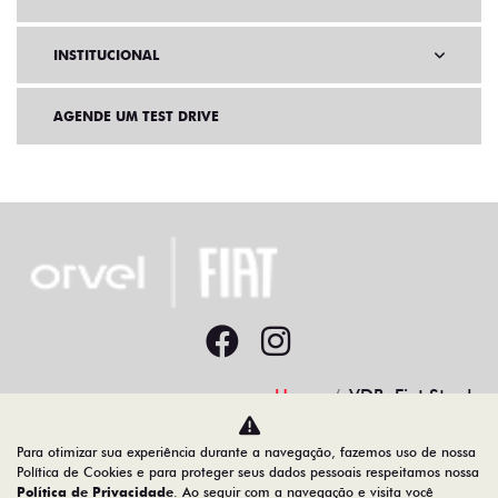
INSTITUCIONAL
AGENDE UM TEST DRIVE
Home
VDP: Fiat Strada
Para otimizar sua experiência durante a navegação, fazemos uso de nossa
Desacelere. Seu bem maior é a vida.
Política de Cookies e para proteger seus dados pessoais respeitamos nossa
Política de Privacidade
. Ao seguir com a navegação e visita você