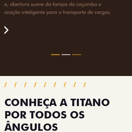
toneladas, alargadores de para-lamas e overbumper,
oferecendo mais capacidade de reboque, proteção
extra para a carroceria e um visual ainda mais
imponente para enfrentar qualquer terreno com
confiança.
Próximo
Previous
Next
Pack tecnologia
CONHEÇA A TITANO
POR TODOS OS
ÂNGULOS