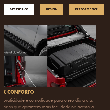
ACESSORIOS
DESIGN
PERFORMANCE
PACK OFF-ROAD
Prepare sua picape para qualquer desafio. O Pack
off-road combina engate de reboque para até 3,5