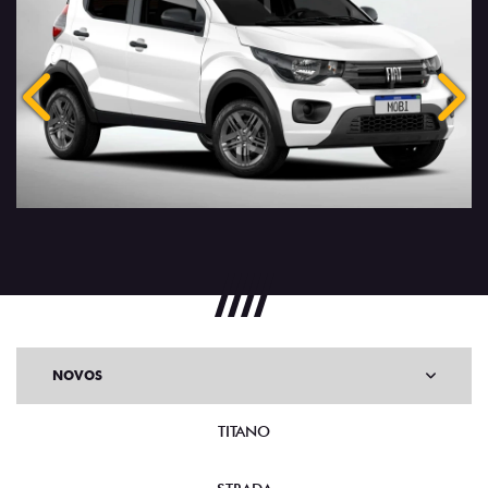
Anterior
Próx
NOVOS
TITANO