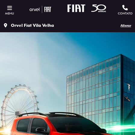
MENU
CONTATO
Orvel Fiat Vila Velha
Alterar
ESTOU INTERESSADO
Versão escolhida