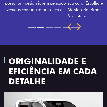
sua cara. Escolha entre o Preto Vulcano, Vermelho
Montecarlo, Branco Banchisa, Prata Bari e Cinza
Silverstone.
Próximo
Previous
Next
Rodas de liga leve
ORIGINALIDADE E
EFICIÊNCIA EM CADA
DETALHE