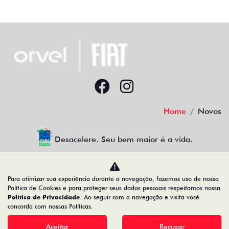
Home
Novos
Desacelere. Seu bem maior é a vida.
Para otimizar sua experiência durante a navegação, fazemos uso de nossa
Orvel Automotor FIT Ltda
Política de Cookies e para proteger seus dados pessoais respeitamos nossa
Política de Privacidade
. Ao seguir com a navegação e visita você
12.655.933/0010-97
concorda com nossas Políticas.
Aceitar
Recusar