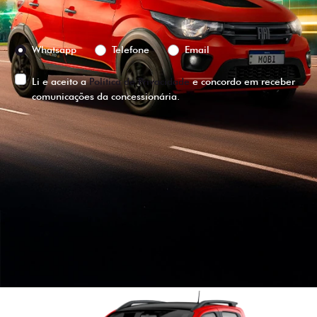
Preferência de contato:
Whatsapp
Telefone
Email
Li e aceito a
Política de Privacidade
e concordo em receber
comunicações da concessionária.
ENTRAR EM CONTATO
VISUALIZE O
VEÍCULO EM
360°