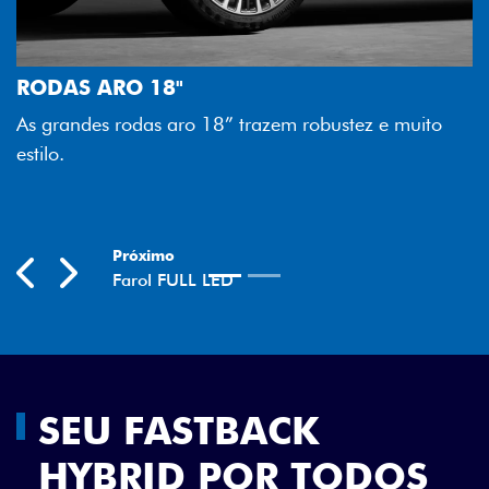
FAROL FULL LED
Tecnologia dos faróis totalmen
melhor luminosidade, maior dur
razem robustez e muito
economia para você.
Previous
Next
SEU FASTBACK
HYBRID POR TODOS