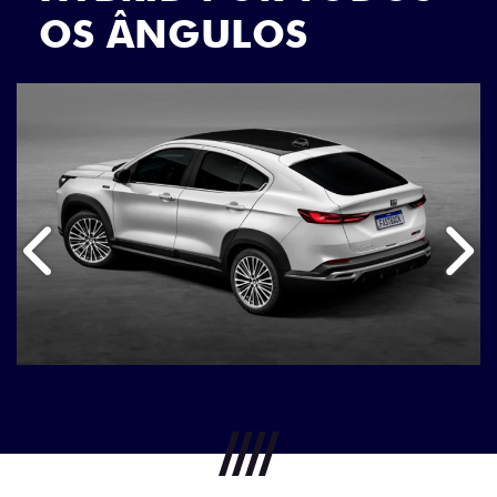
OS ÂNGULOS
Anterior
Próx