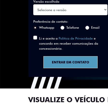
Versão escolhida
Preferência de contato:
Whatsapp
Telefone
Email
Li e aceito a
Política de Privacidade
e
concordo em receber comunicações da
concessionária.
ENTRAR EM CONTATO
VISUALIZE O VEÍCULO 