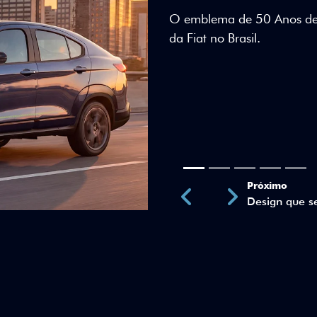
Teto bicolor, adesivos esti
uma identidade visual únic
Próximo
Previous
Next
Teto Panorâm