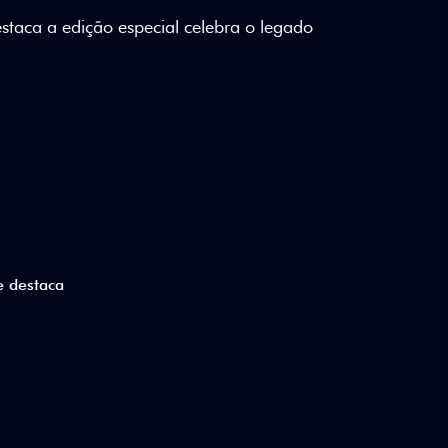
lizados e detalhes em Citrus Green criam
a.
ico