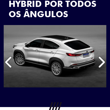
HYBRID POR TODOS
OS ÂNGULOS
Anterior
Próx